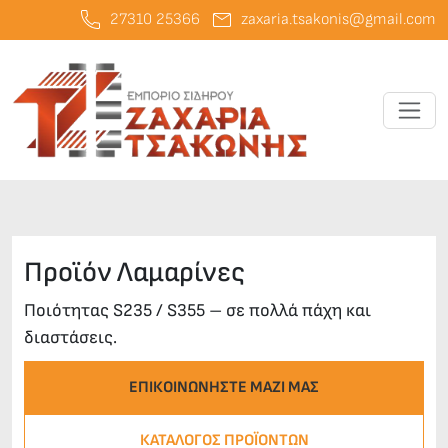
27310 25366
zaxaria.tsakonis@gmail.com
Toggle
Προϊόν Λαμαρίνες
Ποιότητας S235 / S355 – σε πολλά πάχη και
διαστάσεις.
ΕΠΙΚΟΙΝΩΝΗΣΤΕ ΜΑΖΙ ΜΑΣ
ΚΑΤΆΛΟΓΟΣ ΠΡΟΪΌΝΤΩΝ